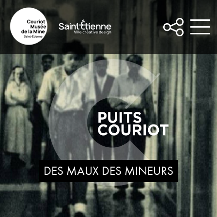
Puits
Couriot
/
Parc-
musée
de
la
mine
/
Saint
Etienne
DES MAUX DES MINEURS